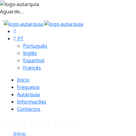
Aguarde...
PT
Português
Inglês
Espanhol
Francês
Início
Freguesia
Autarquia
Informações
Contactos
Snack Bar A Banda
Início