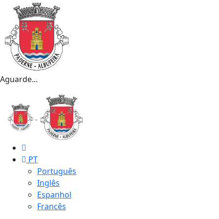
Aguarde...
PT
Português
Inglês
Espanhol
Francês