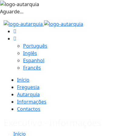
Aguarde...
Português
Inglês
Espanhol
Francês
Início
Freguesia
Autarquia
Informações
Contactos
Executivo - Informações
Início