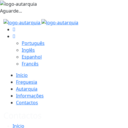
Aguarde...
Português
Inglês
Espanhol
Francês
Início
Freguesia
Autarquia
Informações
Contactos
Contactos
Início