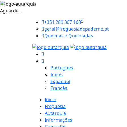
Aguarde...
*
+351 289 367 168
geral@freguesiadepaderne.pt
Queimas e Queimadas
Português
Inglês
Espanhol
Francês
Início
Freguesia
Autarquia
Informações
Contactos