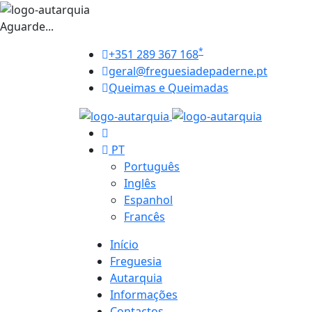
Aguarde...
*
+351 289 367 168
geral@freguesiadepaderne.pt
Queimas e Queimadas
PT
Português
Inglês
Espanhol
Francês
Início
Freguesia
Autarquia
Informações
Contactos