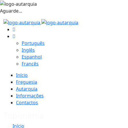
Aguarde...
Português
Inglês
Espanhol
Francês
Início
Freguesia
Autarquia
Informações
Contactos
Toponímia
Início