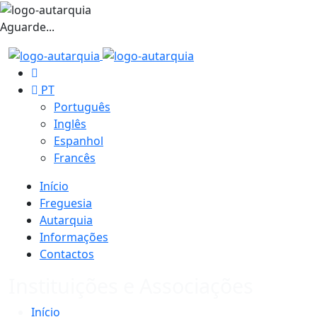
Aguarde...
PT
Português
Inglês
Espanhol
Francês
Início
Freguesia
Autarquia
Informações
Contactos
Instituições e Associações
Início