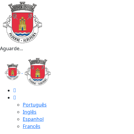
Aguarde...
Português
Inglês
Espanhol
Francês