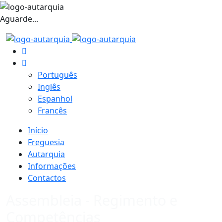
Aguarde...
Português
Inglês
Espanhol
Francês
Início
Freguesia
Autarquia
Informações
Contactos
Assembleia - Regimento e
Competências