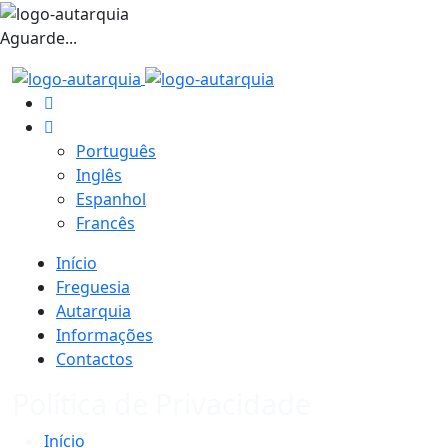
Aguarde...
Português
Inglês
Espanhol
Francês
Início
Freguesia
Autarquia
Informações
Contactos
Política de Privacidade
Início