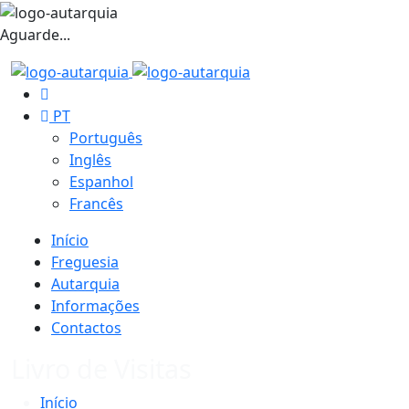
Aguarde...
PT
Português
Inglês
Espanhol
Francês
Início
Freguesia
Autarquia
Informações
Contactos
Livro de Visitas
Início