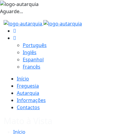
Aguarde...
Português
Inglês
Espanhol
Francês
Início
Freguesia
Autarquia
Informações
Contactos
Mato à Vista
Início