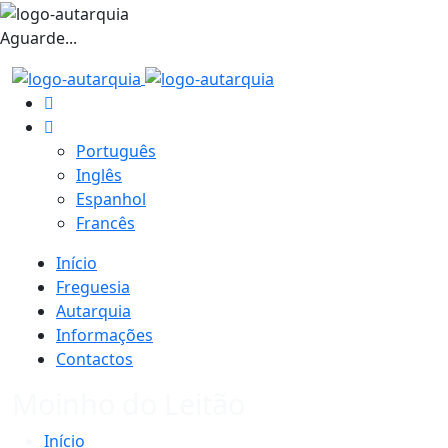
Aguarde...
Português
Inglês
Espanhol
Francês
Início
Freguesia
Autarquia
Informações
Contactos
Moinho do Leitão
Início