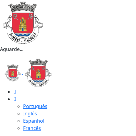
Aguarde...
Português
Inglês
Espanhol
Francês