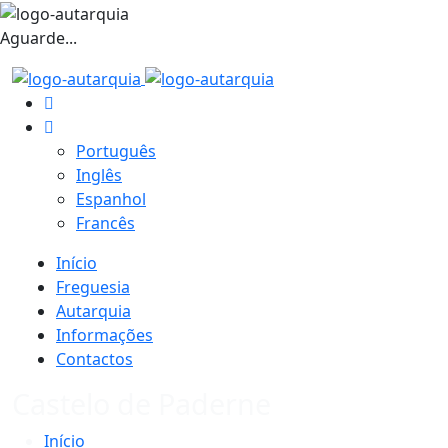
Aguarde...
Português
Inglês
Espanhol
Francês
Início
Freguesia
Autarquia
Informações
Contactos
Castelo de Paderne
Início