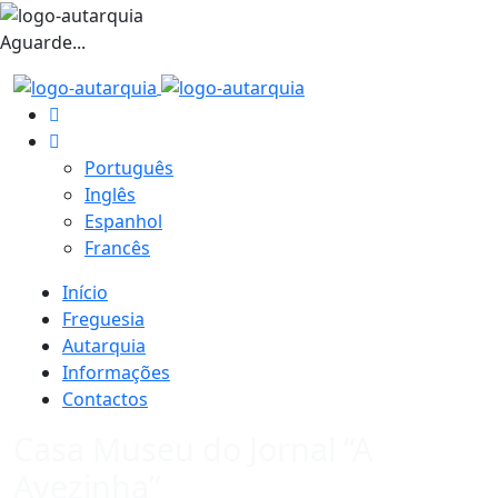
Aguarde...
Português
Inglês
Espanhol
Francês
Início
Freguesia
Autarquia
Informações
Contactos
Casa Museu do Jornal “A
Avezinha”