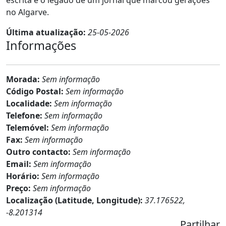
escrita e o legado de um jornal que marcou gerações
no Algarve.
Última atualização:
25-05-2026
Informações
Morada:
Sem informação
Código Postal:
Sem informação
Localidade:
Sem informação
Telefone:
Sem informação
Telemóvel:
Sem informação
Fax:
Sem informação
Outro contacto:
Sem informação
Email:
Sem informação
Horário:
Sem informação
Preço:
Sem informação
Localização (Latitude, Longitude):
37.176522,
-8.201314
Partilhar