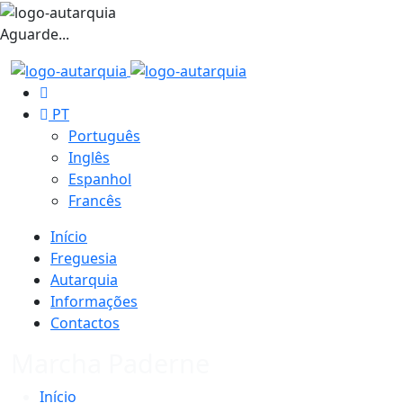
Aguarde...
PT
Português
Inglês
Espanhol
Francês
Início
Freguesia
Autarquia
Informações
Contactos
Marcha Paderne
Início