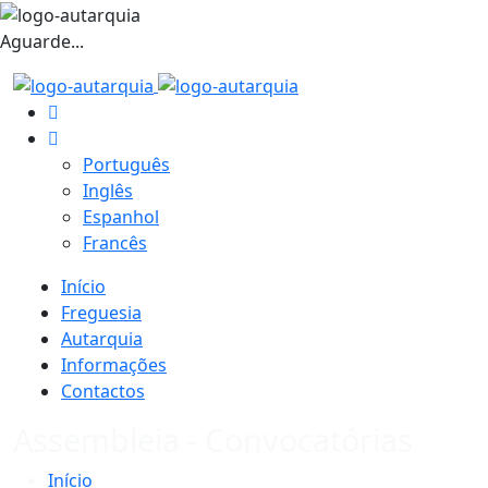
Aguarde...
Português
Inglês
Espanhol
Francês
Início
Freguesia
Autarquia
Informações
Contactos
Assembleia - Convocatórias
Início