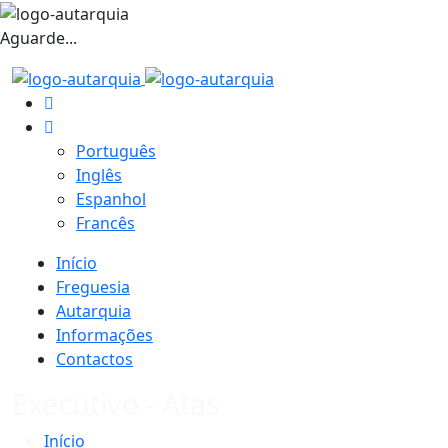
Aguarde...
Português
Inglês
Espanhol
Francês
Início
Freguesia
Autarquia
Informações
Contactos
Executivo - Atas
Início