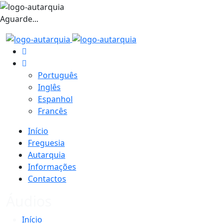
Aguarde...
Português
Inglês
Espanhol
Francês
Início
Freguesia
Autarquia
Informações
Contactos
Áudios
Início