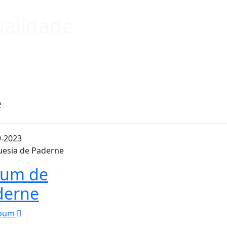
ualidade
e
9-2023
uesia de Paderne
bum de
derne
lbum