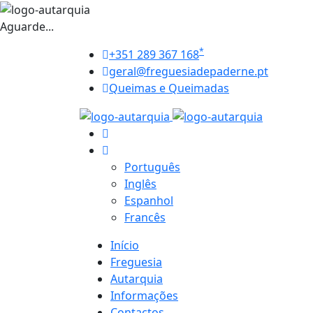
Aguarde...
*
+351 289 367 168
geral@freguesiadepaderne.pt
Queimas e Queimadas
Português
Inglês
Espanhol
Francês
Início
Freguesia
Autarquia
Informações
Contactos