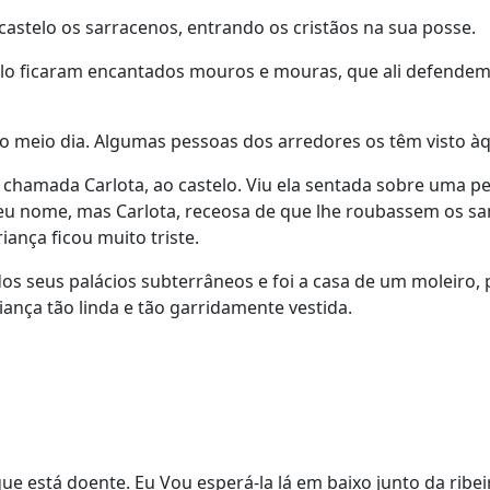
astelo os sarracenos, entrando os cristãos na sua posse.
lo ficaram encantados mouros e mouras, que ali defendem 
ao meio dia. Algumas pessoas dos arredores os têm visto àq
chamada Carlota, ao castelo. Viu ela sentada sobre uma p
eu nome, mas Carlota, receosa de que lhe roubassem os sa
iança ficou muito triste.
 seus palácios subterrâneos e foi a casa de um moleiro, 
iança tão linda e tão garridamente vestida.
 está doente. Eu Vou esperá-la lá em baixo junto da ribei