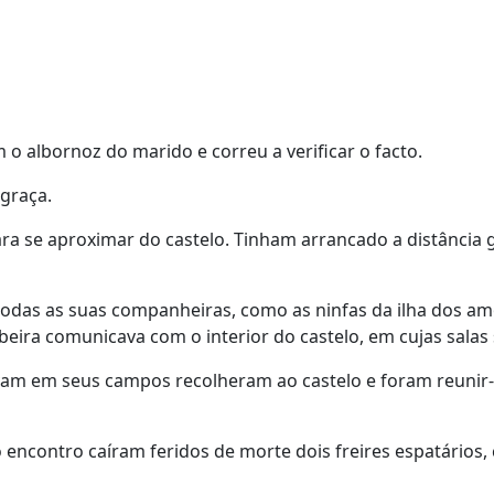
o albornoz do marido e correu a verificar o facto.
sgraça.
ara se aproximar do castelo. Tinham arrancado a distânci
todas as suas companheiras, como as ninfas da ilha dos 
ibeira comunicava com o interior do castelo, em cujas sala
m em seus campos recolheram ao castelo e foram reunir-
 encontro caíram feridos de morte dois freires espatários,