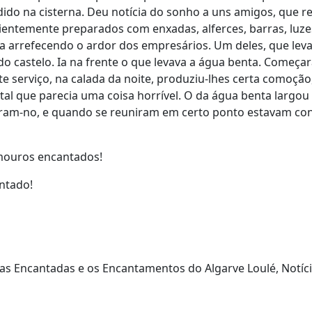
do na cisterna. Deu notícia do sonho a uns amigos, que re
ientemente preparados com enxadas, alferces, barras, luze
 arrefecendo o ardor dos empresários. Um deles, que leva
do castelo. Ia na frente o que levava a água benta. Começ
te serviço, na calada da noite, produziu-lhes certa comoç
l que parecia uma coisa horrível. O da água benta largou a
aram-no, e quando se reuniram em certo ponto estavam co
mouros encantados!
ntado!
as Encantadas e os Encantamentos do Algarve Loulé, Notícia