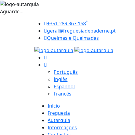
Aguarde...
*
+351 289 367 168
geral@freguesiadepaderne.pt
Queimas e Queimadas
Português
Inglês
Espanhol
Francês
Início
Freguesia
Autarquia
Informações
Contactos