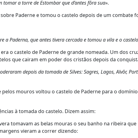
m tomar a torre de Estombar que d’antes fôra sua».
io sobre Paderne e tomou o castelo depois de um combate f
e a Paderna, que antes tivera cercada e tomou a vila e o castelo 
 I era o castelo de Paderne de grande nomeada. Um dos cruz
los que cairam em poder dos cristãos depois da conquista
apoderaram depois da tomada de Silves: Sagres, Lagos, Alvôr, P
elos mouros voltou o castelo de Paderne para o domínio d
ências à tomada do castelo. Dizem assim:
era tomavam as belas mouras o seu banho na ribeira que 
margens vieram a correr dizendo: