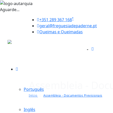
Aguarde...
*
+351 289 367 168
geral@freguesiadepaderne.pt
Queimas e Queimadas
Assembleia - Doc
Português
Início
Assembleia - Documentos Previsionais
Inglês