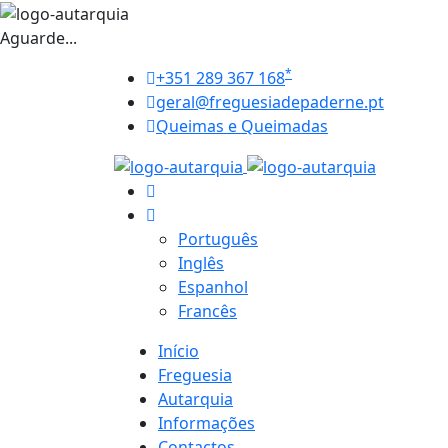
Aguarde...
*
+351 289 367 168
geral@freguesiadepaderne.pt
Queimas e Queimadas
Português
Inglês
Espanhol
Francês
Início
Freguesia
Autarquia
Informações
Contactos