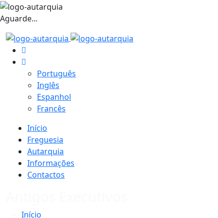
Aguarde...
Português
Inglês
Espanhol
Francês
Início
Freguesia
Autarquia
Informações
Contactos
Antigos Executivos
Início