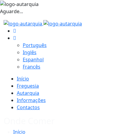
Aguarde...
Português
Inglês
Espanhol
Francês
Início
Freguesia
Autarquia
Informações
Contactos
Onde Comer
Início