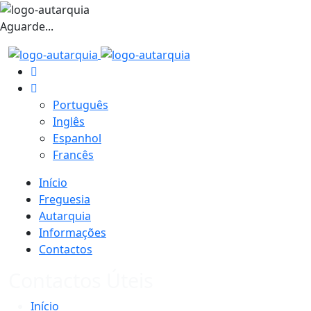
Aguarde...
Português
Inglês
Espanhol
Francês
Início
Freguesia
Autarquia
Informações
Contactos
Contactos Úteis
Início