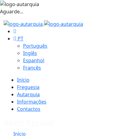
Aguarde...
PT
Português
Inglês
Espanhol
Francês
Início
Freguesia
Autarquia
Informações
Contactos
Rede Escolar
Início