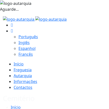
Aguarde...
Português
Inglês
Espanhol
Francês
Início
Freguesia
Autarquia
Informações
Contactos
Cemitério
Início