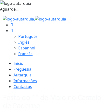
Aguarde...
Português
Inglês
Espanhol
Francês
Início
Freguesia
Autarquia
Informações
Contactos
Festa do 1º de Maio no Castelo
de Paderne